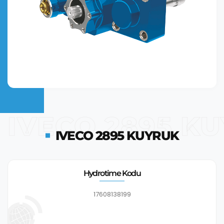
IVECO 2895 K
IVECO 2895 KUYRUK
Hydrotime Kodu
17608138199