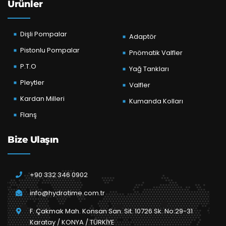
Ürünler
Dişli Pompalar
Adaptör
Pistonlu Pompalar
Pnömatik Valfler
P.T.O
Yağ Tankları
Pleytler
Valfler
Kardan Milleri
Kumanda Kolları
Flanş
Bize Ulaşın
+90 332 346 0902
info@hydrotime.com.tr
F. Çakmak Mah. Konsan San. Sit. 10726 Sk. No:29-31
Karatay / KONYA / TÜRKİYE