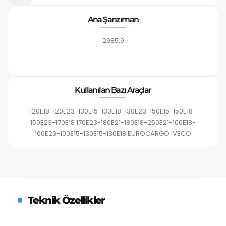
Ana Şanzıman
2985.9
Kullanılan Bazı Araçlar
120E18-120E23-130E15-130E18-130E23-150E15-150E18-
150E23-170E18 170E23-180E21-180E18-250E21-100E18-
100E23-100E15-130E15-130E18 EUROCARGO IVECO
Teknik Özellikler