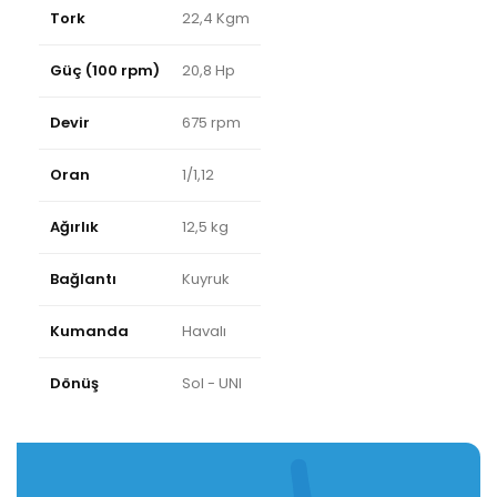
Tork
22,4 Kgm
Güç (100 rpm)
20,8 Hp
Devir
675 rpm
Oran
1/1,12
Ağırlık
12,5 kg
Bağlantı
Kuyruk
Kumanda
Havalı
Dönüş
Sol - UNI