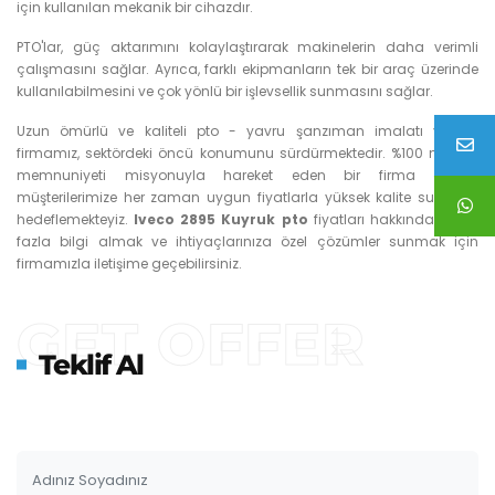
için kullanılan mekanik bir cihazdır.
PTO'lar, güç aktarımını kolaylaştırarak makinelerin daha verimli
çalışmasını sağlar. Ayrıca, farklı ekipmanların tek bir araç üzerinde
kullanılabilmesini ve çok yönlü bir işlevsellik sunmasını sağlar.
Uzun ömürlü ve kaliteli pto - yavru şanzıman imalatı yapan
firmamız, sektördeki öncü konumunu sürdürmektedir. %100 müşteri
memnuniyeti misyonuyla hareket eden bir firma olarak,
müşterilerimize her zaman uygun fiyatlarla yüksek kalite sunmayı
hedeflemekteyiz.
Iveco 2895 Kuyruk pto
fiyatları hakkında daha
fazla bilgi almak ve ihtiyaçlarınıza özel çözümler sunmak için
firmamızla iletişime geçebilirsiniz.
GET OFFER
Teklif Al