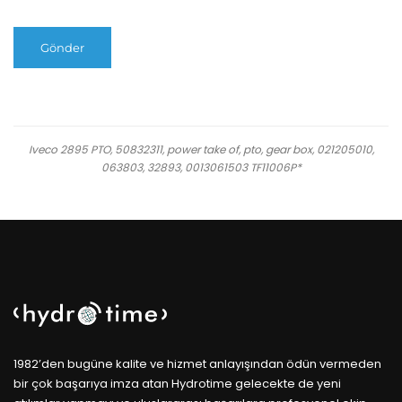
Iveco 2895 PTO, 50832311, power take of, pto, gear box, 021205010,
063803, 32893, 0013061503 TF11006P*
1982’den bugüne kalite ve hizmet anlayışından ödün vermeden
bir çok başarıya imza atan Hydrotime gelecekte de yeni