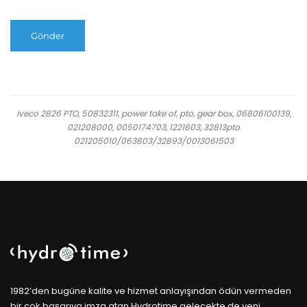
Iveco 2826 PTO, 50832311, power take of, pto, gear box, 06806100139,
021208000, 0050174703, 1221603, 32813pto
021205010/063803/32893/0013061503
1982’den bugüne kalite ve hizmet anlayışından ödün vermeden
bir çok başarıya imza atan Hydrotime gelecekte de yeni