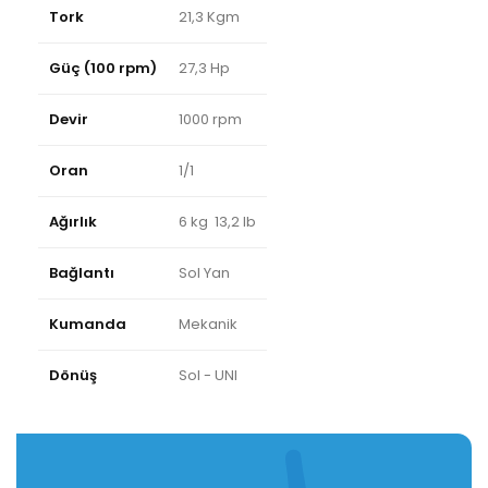
Tork
21,3 Kgm
Güç (100 rpm)
27,3 Hp
Devir
1000 rpm
Oran
1/1
Ağırlık
6 kg 13,2 lb
Bağlantı
Sol Yan
Kumanda
Mekanik
Dönüş
Sol - UNI