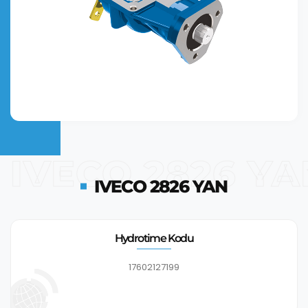
IVECO 2826 YA
IVECO 2826 YAN
Hydrotime Kodu
17602127199