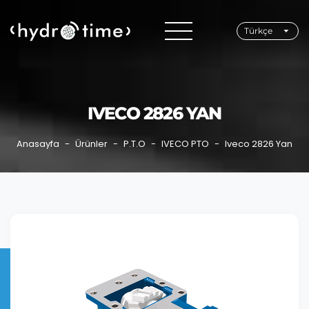
Türkçe
IVECO 2826 YAN
Anasayfa
Ürünler
P.T.O
IVECO PTO
Iveco 2826 Yan