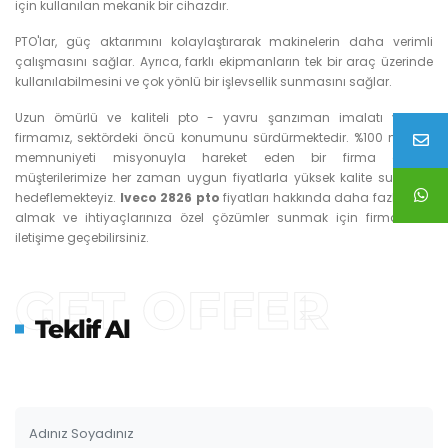
için kullanılan mekanik bir cihazdır.
PTO'lar, güç aktarımını kolaylaştırarak makinelerin daha verimli
çalışmasını sağlar. Ayrıca, farklı ekipmanların tek bir araç üzerinde
kullanılabilmesini ve çok yönlü bir işlevsellik sunmasını sağlar.
Uzun ömürlü ve kaliteli pto - yavru şanzıman imalatı yapan
firmamız, sektördeki öncü konumunu sürdürmektedir. %100 müşteri
memnuniyeti misyonuyla hareket eden bir firma olarak,
müşterilerimize her zaman uygun fiyatlarla yüksek kalite sunmayı
hedeflemekteyiz.
Iveco 2826 pto
fiyatları hakkında daha fazla bilgi
almak ve ihtiyaçlarınıza özel çözümler sunmak için firmamızla
iletişime geçebilirsiniz.
GET OFFER
Teklif Al