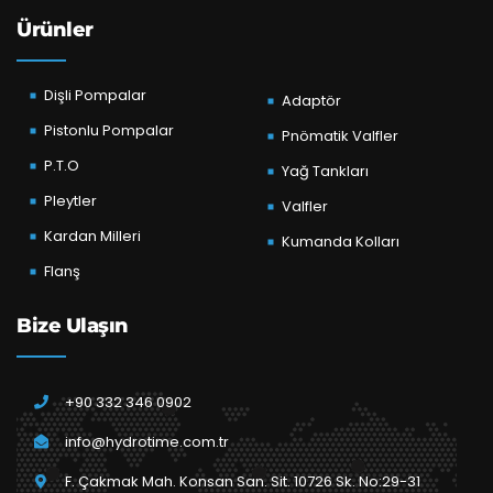
Ürünler
Dişli Pompalar
Adaptör
Pistonlu Pompalar
Pnömatik Valfler
P.T.O
Yağ Tankları
Pleytler
Valfler
Kardan Milleri
Kumanda Kolları
Flanş
Bize Ulaşın
+90 332 346 0902
info@hydrotime.com.tr
F. Çakmak Mah. Konsan San. Sit. 10726 Sk. No:29-31