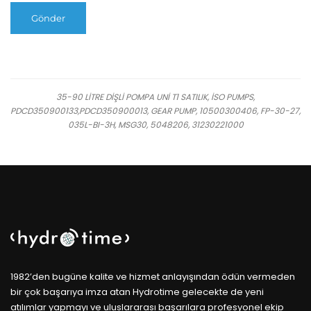
35-90 LİTRE DİŞLİ POMPA UNİ T1 SATILIK, İSO PUMPS,
PDCD350900133,PDCD350900013, GEAR PUMP, 10500300406, FP-30-27,
035L-BI-3H, MSG30, 5048206, 31230221000
1982’den bugüne kalite ve hizmet anlayışından ödün vermeden
bir çok başarıya imza atan Hydrotime gelecekte de yeni
atılımlar yapmayı ve uluslararası başarılara profesyonel ekip