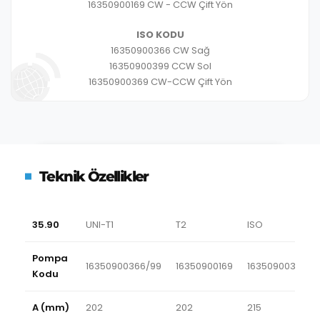
16350900169 CW - CCW Çift Yön
ISO KODU
16350900366 CW Sağ
16350900399 CCW Sol
16350900369 CW-CCW Çift Yön
Teknik Özellikler
35.90
UNI-T1
T2
ISO
Pompa
16350900366/99
16350900169
16350900366/9
Kodu
A (mm)
202
202
215