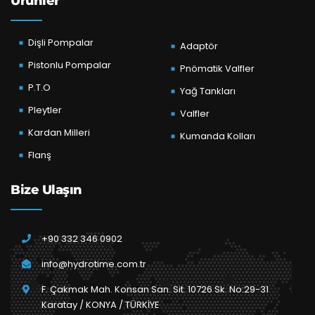
Ürünler
Dişli Pompalar
Adaptör
Pistonlu Pompalar
Pnömatik Valfler
P.T.O
Yağ Tankları
Pleytler
Valfler
Kardan Milleri
Kumanda Kolları
Flanş
Bize Ulaşın
+90 332 346 0902
info@hydrotime.com.tr
F. Çakmak Mah. Konsan San. Sit. 10726 Sk. No:29-31
Karatay / KONYA / TÜRKİYE