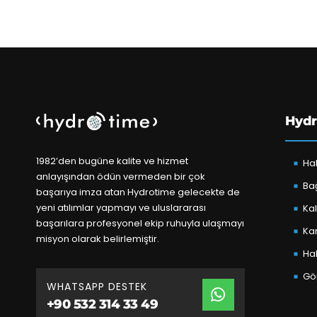
Hydr
1982’den bugüne kalite ve hizmet
Ha
anlayışından ödün vermeden bir çok
Bağ
başarıya imza atan Hydrotime gelecekte de
yeni atılımlar yapmayı ve uluslararası
Kal
başarılara profesyonel ekip ruhuyla ulaşmayı
Kar
misyon olarak belirlemiştir.
Ha
Gör
WHATSAPP DESTEK
+90 532 314 33 49