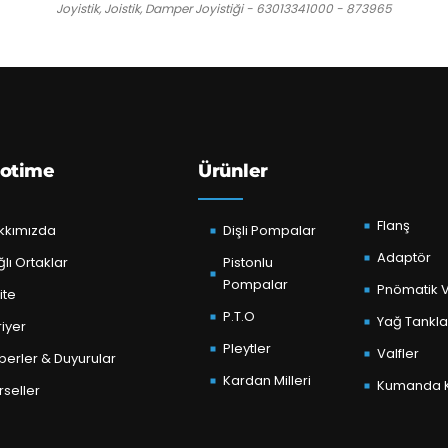
Joyistik, Joistik, Damper Joyistiği - 63013341000 - 873965
otime
Ürünler
Flanş
kkımızda
Dişli Pompalar
Adaptör
lı Ortaklar
Pistonlu
Pompalar
Pnömatik V
ite
P.T.O
Yağ Tankla
iyer
Pleytler
Valfler
berler & Duyurular
Kardan Milleri
Kumanda K
seller