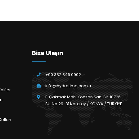
Bize Ulaşın
+90 332 346 0902
info@hydrotime.com.tr
alfler
F. Çakmak Mah. Konsan San. Sit. 10726
rı
Sk. No:29-31 Karatay / KONYA / TÜRKİYE
olları