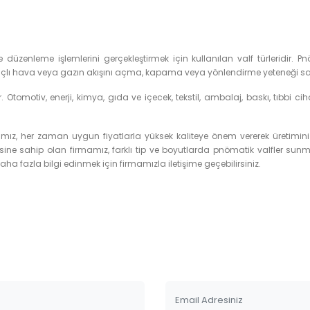
 düzenleme işlemlerini gerçekleştirmek için kullanılan valf türleridir.
basınçlı hava veya gazın akışını açma, kapama veya yönlendirme yeteneği sağ
 Otomotiv, enerji, kimya, gıda ve içecek, tekstil, ambalaj, baskı, tıbbi ci
amız, her zaman uygun fiyatlarla yüksek kaliteye önem vererek üretimi
ine sahip olan firmamız, farklı tip ve boyutlarda pnömatik valfler sun
ha fazla bilgi edinmek için firmamızla iletişime geçebilirsiniz.