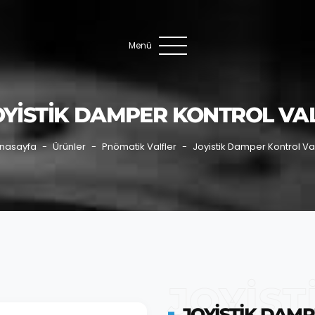
Menü
OYISTIK DAMPER KONTROL VAL
nasayfa
Ürünler
Pnömatik Valfler
Joyistik Damper Kontrol Val
JOYIST
JOYISTIK DAMP