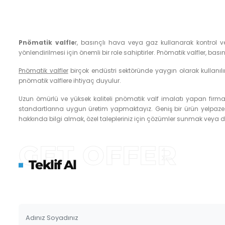
Pnömatik valfle
r, basınçlı hava veya gaz kullanarak kontrol ve
yönlendirilmesi için önemli bir role sahiptirler. Pnömatik valfler, 
Pnömatik valfler
birçok endüstri sektöründe yaygın olarak kullanılır.
pnömatik valflere ihtiyaç duyulur.
Uzun ömürlü ve yüksek kaliteli pnömatik valf imalatı yapan firm
standartlarına uygun üretim yapmaktayız. Geniş bir ürün yelpazes
hakkında bilgi almak, özel talepleriniz için çözümler sunmak veya da
GET OFFER
Teklif Al