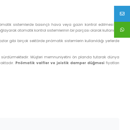
 Pnömatik sistemlerde basınçlı hava veya gazın kontrol edilmesi ve
layarak otomatik kontrol sistemlerinin bir parçası olarak kullanılır.
hazlar gibi birçok sektörde pnömatik sistemlerin kullanıldığı yerlerde
ni sürdürmektedir. Müşteri memnuniyetini ön planda tutarak dünya
maktadır.
Pnömatik valfler ve joistik damper düğmesi
fiyatları