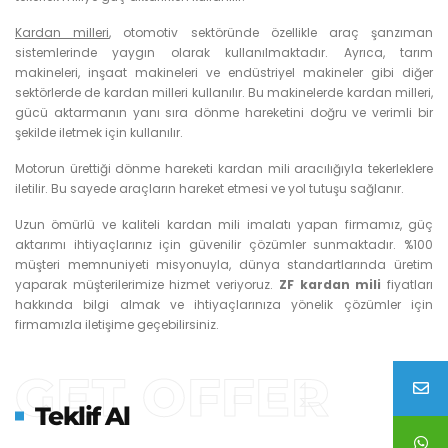
Kardan milleri
, otomotiv sektöründe özellikle araç şanzıman
sistemlerinde yaygın olarak kullanılmaktadır. Ayrıca, tarım
makineleri, inşaat makineleri ve endüstriyel makineler gibi diğer
sektörlerde de kardan milleri kullanılır. Bu makinelerde kardan milleri,
gücü aktarmanın yanı sıra dönme hareketini doğru ve verimli bir
şekilde iletmek için kullanılır.
Motorun ürettiği dönme hareketi kardan mili aracılığıyla tekerleklere
iletilir. Bu sayede araçların hareket etmesi ve yol tutuşu sağlanır.
Uzun ömürlü ve kaliteli kardan mili imalatı yapan firmamız, güç
aktarımı ihtiyaçlarınız için güvenilir çözümler sunmaktadır. %100
müşteri memnuniyeti misyonuyla, dünya standartlarında üretim
yaparak müşterilerimize hizmet veriyoruz.
ZF kardan mili
fiyatları
hakkında bilgi almak ve ihtiyaçlarınıza yönelik çözümler için
firmamızla iletişime geçebilirsiniz.
GET OFFER
Teklif Al