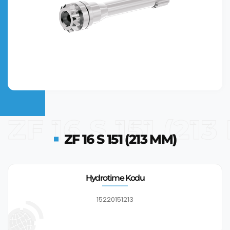
ZF 16 S 151 (21
ZF 16 S 151 (213 MM)
Hydrotime Kodu
15220151213