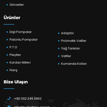
Görseller
Ürünler
Dişli Pompalar
Adaptör
Pistonlu Pompalar
Pnömatik Valfler
P.T.O
Yağ Tankları
Pleytler
Valfler
Kardan Milleri
Kumanda Kolları
Flanş
Bize Ulaşın
+90 332 346 0902