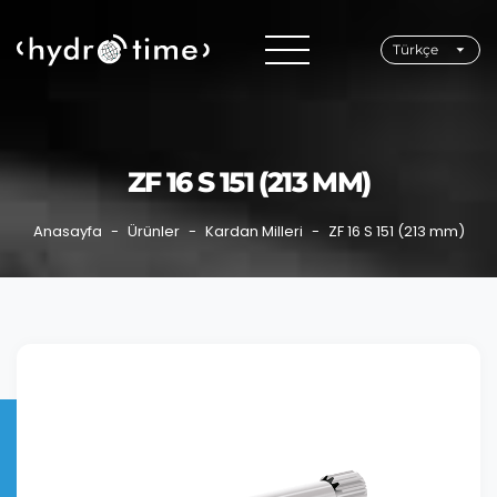
Türkçe
ZF 16 S 151 (213 MM)
Anasayfa
Ürünler
Kardan Milleri
ZF 16 S 151 (213 mm)