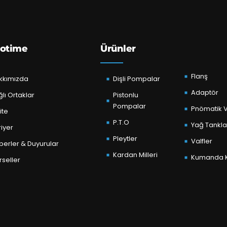
otime
Ürünler
Flanş
kkımızda
Dişli Pompalar
Adaptör
lı Ortaklar
Pistonlu
Pompalar
Pnömatik V
ite
P.T.O
Yağ Tankla
iyer
Pleytler
Valfler
berler & Duyurular
Kardan Milleri
Kumanda K
seller