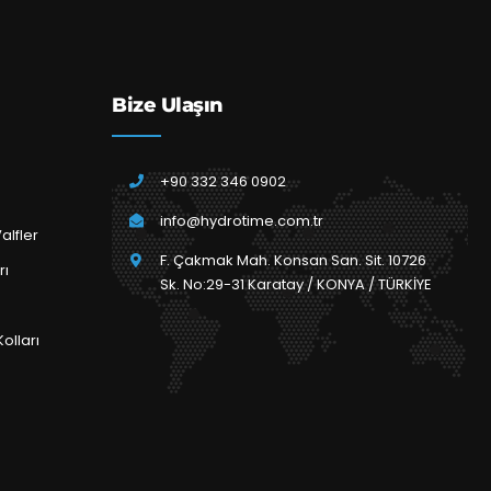
Bize Ulaşın
+90 332 346 0902
info@hydrotime.com.tr
alfler
F. Çakmak Mah. Konsan San. Sit. 10726
rı
Sk. No:29-31 Karatay / KONYA / TÜRKİYE
olları