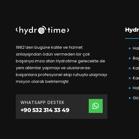
Hydr
1982’den bugüne kalite ve hizmet
Ha
anlayışından ödün vermeden bir çok
Bağ
başarıya imza atan Hydrotime gelecekte de
yeni atılımlar yapmayı ve uluslararası
Kal
başarılara profesyonel ekip ruhuyla ulaşmayı
Kar
misyon olarak belirlemiştir.
Ha
Gör
WHATSAPP DESTEK
+90 532 314 33 49