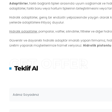
Adaptörler
, farklı bağlantı tipleri arasında uyum sağlamak ve hidr
adaptörler, farklı boru veya hortum tiplerinin birleştirilmesini veya f
Hidrolik adaptörler, geniş bir endüstri yelpazesinde yaygın olarak kul
yerlerde adaptörlere ihtiyaç duyulur.
Hidrolik adaptörler
, pompalar, valfler, silindirler, filtreler ve diğer 
Güvenilir ve dayanıklı hidrolik adaptör imalatı yapan firmamız, hi
üretim yaparak müşterilerimize hizmet veriyoruz.
Hidrolik piston
GET OFFER
Teklif Al