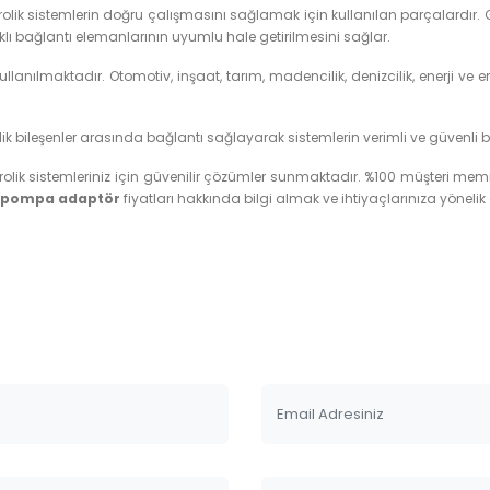
olik sistemlerin doğru çalışmasını sağlamak için kullanılan parçalardır. Ge
arklı bağlantı elemanlarının uyumlu hale getirilmesini sağlar.
lanılmaktadır. Otomotiv, inşaat, tarım, madencilik, denizcilik, enerji ve en
hidrolik bileşenler arasında bağlantı sağlayarak sistemlerin verimli ve güvenli 
drolik sistemleriniz için güvenilir çözümler sunmaktadır. %100 müşteri m
lu pompa adaptör
fiyatları hakkında bilgi almak ve ihtiyaçlarınıza yönelik 