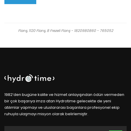
Flanş, 1120 Flanş, 8 Frezeli Flanş - 1820980860 - 765052
1982’den bugüne kalite ve hizmet anlayışından ödün vermeden
bir çok başarıya imza atan Hydrotime gelecekte de yeni
atılımlar yapmayı ve uluslararası başarılara profesyonel ekip
ruhuyla ulaşmayı misyon olarak belirlemiştir.