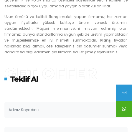
güvenilirlik ve kolay montaj özellikleri sayesinde tercih edilirler ve
sektörlerdeki birçok uygulamada yaygın olarak kullanılırlar.
Uzun ömürlü ve kaliteli flanş imalatı yapan firmamız, her zaman
uygun fiyatlarla yüksek kaliteye önem vererek üretimini
sürdürmektedir. Müşteri memnuniyetini misyon edinmiş olan
firmamız, dünya standartlarına uygun şekilde üretim yapmaktadır
ve müşterilerimize en iyi hizmeti sunmaktadır.
Flanş
fiyatları
hakkında bilgi almak, özel talepleriniz için çözümler sunmak veya
daha fazla bilgi edinmek için firmamızla iletişime geçebilirsiniz.
GET OFFER
Teklif Al