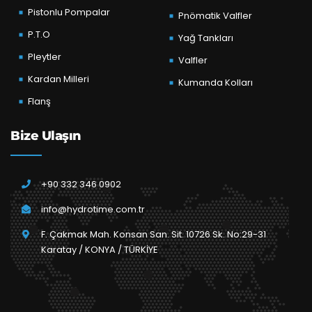
Pistonlu Pompalar
Pnömatik Valfler
P.T.O
Yağ Tankları
Pleytler
Valfler
Kardan Milleri
Kumanda Kolları
Flanş
Bize Ulaşın
+90 332 346 0902
info@hydrotime.com.tr
F. Çakmak Mah. Konsan San. Sit. 10726 Sk. No:29-31
Karatay / KONYA / TÜRKİYE