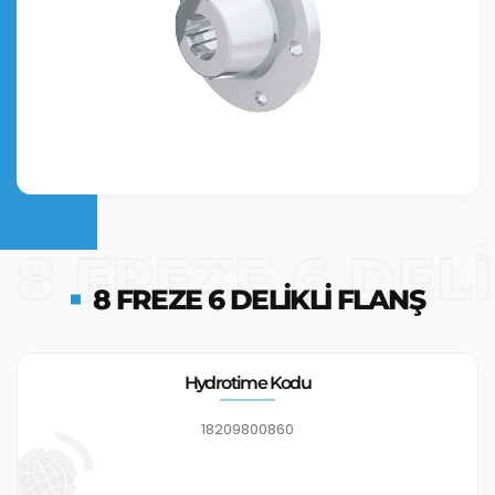
8 FREZE 6 DEL
8 FREZE 6 DELIKLI FLANŞ
Hydrotime Kodu
18209800860