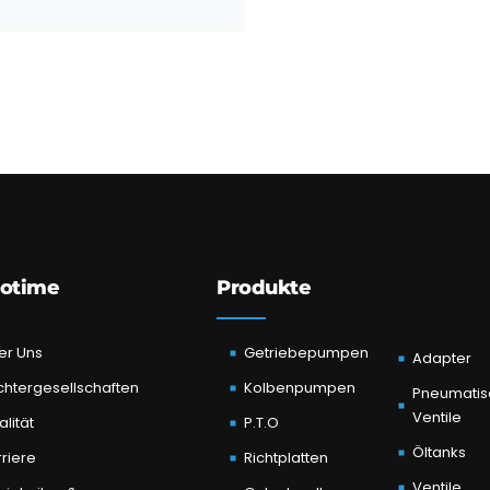
otime
Produkte
er Uns
Getriebepumpen
Adapter
chtergesellschaften
Kolbenpumpen
Pneumatis
Ventile
lität
P.T.O
Öltanks
riere
Richtplatten
Ventile