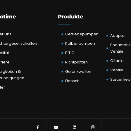
otime
Produkte
er Uns
Getriebepumpen
Adapter
chtergesellschaften
Kolbenpumpen
Pneumatis
Ventile
lität
P.T.O
Öltanks
riere
Richtplatten
Ventile
uigkeiten &
Gelenkwellen
kündigungen
Steuerheb
Flansch
der