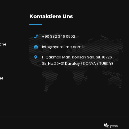
Kontaktiere Uns
+90 332 346 0902
che
info@hydrotime.com.tr
F. Çakmak Mah. Konsan San. Sit. 10726
Sk. No:29-31 Karatay / KONYA / TÜRKİYE
el