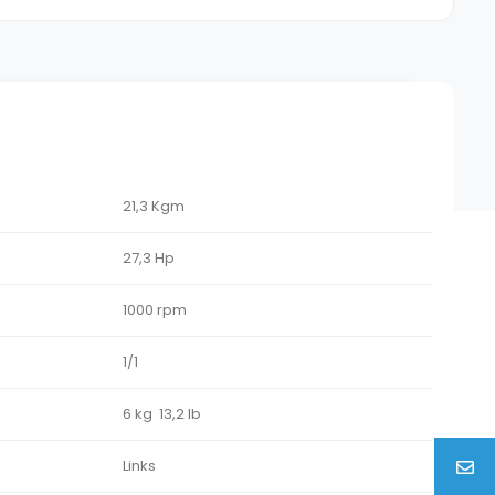
21,3 Kgm
27,3 Hp
1000 rpm
1/1
6 kg 13,2 lb
Links