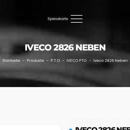
Speisekarte
IVECO 2826 NEBEN
Startseite
Produkte
P.T.O
IVECO PTO
Iveco 2826 Neben
IVECO 
IVECO 2826 NE