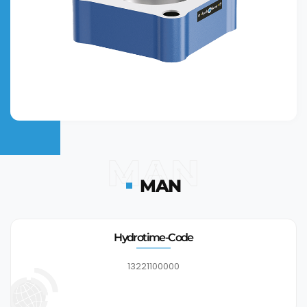
MAN
MAN
Hydrotime-Code
13221100000