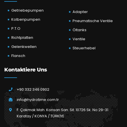
Getriebepumpen
Adapter
Kolbenpumpen
Pneumatische Ventile
P.T.O
Öltanks
Richtplatten
Ventile
Gelenkwellen
Steuerhebel
Flansch
Kontaktiere Uns
+90 332 346 0902
info@hydrotime.com.tr
F. Çakmak Mah. Konsan San. Sit. 10726 Sk. No:29-31
Karatay / KONYA / TÜRKİYE