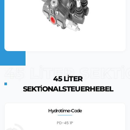
45 LİTER SEK
45 LİTER
SEKTİONALSTEUERHEBEL
Hydrotime-Code
PD-45 1P