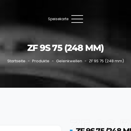
Speisekarte
ZF 9S 75 (248 MM)
Startseite
Produkte
Gelenkwellen
ZF 9S 75 (248 mm)
ZF 9S 
ZF 9S 75 (248 M