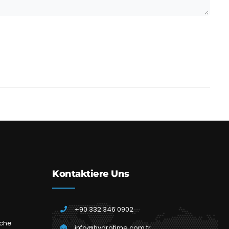
Kontaktiere Uns
+90 332 346 0902
che
info@hydrotime.com.tr