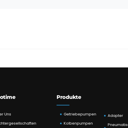
otime
Produkte
er Uns
Getriebepumpen
Adapter
chtergesellschaften
Kolbenpumpen
Pneumatis