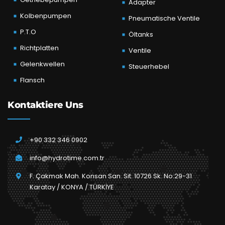
Adapter
Kolbenpumpen
Pneumatische Ventile
P.T.O
Öltanks
Richtplatten
Ventile
Gelenkwellen
Steuerhebel
Flansch
Kontaktiere Uns
+90 332 346 0902
info@hydrotime.com.tr
F. Çakmak Mah. Konsan San. Sit. 10726 Sk. No:29-31
Karatay / KONYA / TÜRKİYE