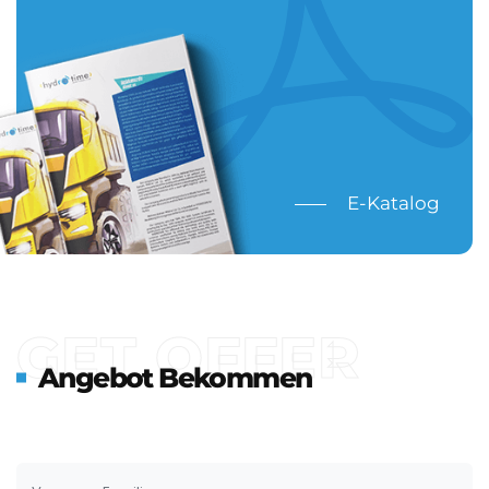
E-Katalog
GET OFFER
Angebot Bekommen