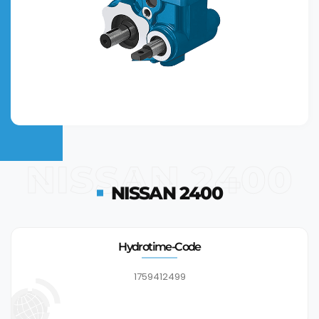
NISSAN 2400
NISSAN 2400
Hydrotime-Code
1759412499